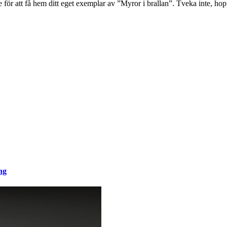
e för att få hem ditt eget exemplar av ”Myror i brallan”. Tveka inte, ho
ng