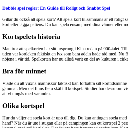
Dobble spel regler: En Guide till Roligt och Snabbt Spel
Gillar du också att spela kort? Att spela kort tillsammans är ett roligt 
kort eller lägga patiens. Du kan spela ensam, med dina vänner eller m
Kortspelets historia
Man tror att spelkorten har sitt ursprung i Kina redan på 900-talet. 
tiden var kortleken faktiskt en lyx som bara adeln hade råd med. Nu för
nöjena i vår tid. Spelkorten har nu alltså varit en del av kulturen i cirk
Bra för minnet
Visste du att vuxna människor faktiskt kan förbättra sitt korttidsminn
gammal. Men det finns flera skäl till kortspel. Studier har dessutom vis
att vi umgås med varandra.
Olika kortspel
Hur du väljer att spela kort är upp till dig. Du kan antingen spela me
hand? När du är ute i stugan eller på campingen kan ett kortspel 2 perso