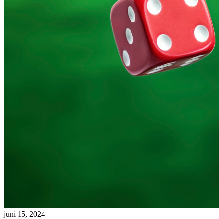
juni 15, 2024