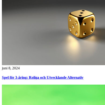
juni 8, 2024
Spel för 3-åring: Roliga och Utvecklande Alternativ