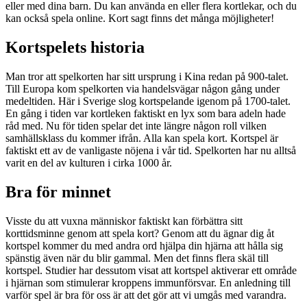
eller med dina barn. Du kan använda en eller flera kortlekar, och du
kan också spela online. Kort sagt finns det många möjligheter!
Kortspelets historia
Man tror att spelkorten har sitt ursprung i Kina redan på 900-talet.
Till Europa kom spelkorten via handelsvägar någon gång under
medeltiden. Här i Sverige slog kortspelande igenom på 1700-talet.
En gång i tiden var kortleken faktiskt en lyx som bara adeln hade
råd med. Nu för tiden spelar det inte längre någon roll vilken
samhällsklass du kommer ifrån. Alla kan spela kort. Kortspel är
faktiskt ett av de vanligaste nöjena i vår tid. Spelkorten har nu alltså
varit en del av kulturen i cirka 1000 år.
Bra för minnet
Visste du att vuxna människor faktiskt kan förbättra sitt
korttidsminne genom att spela kort? Genom att du ägnar dig åt
kortspel kommer du med andra ord hjälpa din hjärna att hålla sig
spänstig även när du blir gammal. Men det finns flera skäl till
kortspel. Studier har dessutom visat att kortspel aktiverar ett område
i hjärnan som stimulerar kroppens immunförsvar. En anledning till
varför spel är bra för oss är att det gör att vi umgås med varandra.