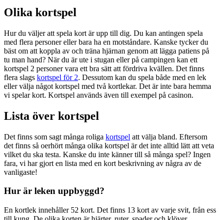
Olika kortspel
Hur du väljer att spela kort är upp till dig. Du kan antingen spela
med flera personer eller bara ha en motståndare. Kanske tycker du
bäst om att koppla av och träna hjärnan genom att lägga patiens på
tu man hand? När du är ute i stugan eller på campingen kan ett
kortspel 2 personer vara ett bra sätt att fördriva kvällen. Det finns
flera slags
kortspel för 2
. Dessutom kan du spela både med en lek
eller välja något kortspel med två kortlekar. Det är inte bara hemma
vi spelar kort. Kortspel används även till exempel på casinon.
Lista över kortspel
Det finns som sagt många roliga
kortspel
att välja bland. Eftersom
det finns så oerhört många olika kortspel är det inte alltid lätt att veta
vilket du ska testa. Kanske du inte känner till så många spel? Ingen
fara, vi har gjort en lista med en kort beskrivning av några av de
vanligaste!
Hur är leken uppbyggd?
En kortlek innehåller 52 kort. Det finns 13 kort av varje svit, från ess
till kung. De olika korten är hjärter, ruter, spader och klöver.