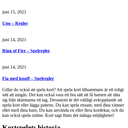
juni 15, 2021
Uno – Regler
juni 14, 2021
Ring of Fire – Spelregler
juni 14, 2021
Fia med knuff – Spelregler
Gillar du också att spela kort? Att spela kort tillsammans är ett roligt
sätt att umgås. Det kan också vara ett bra sätt att få barnen att slita
sig från skärmarna ett tag. Dessutom är det väldigt avkopplande att
spela kort eller lägga patiens. Du kan spela ensam, med dina vänner
eller med dina barn. Du kan använda en eller flera kortlekar, och du
kan också spela online. Kort sagt finns det många möjligheter!
Kortspelets historia