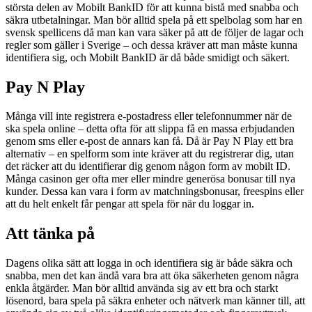
största delen av Mobilt BankID för att kunna bistå med snabba och
säkra utbetalningar. Man bör alltid spela på ett spelbolag som har en
svensk spellicens då man kan vara säker på att de följer de lagar och
regler som gäller i Sverige – och dessa kräver att man måste kunna
identifiera sig, och Mobilt BankID är då både smidigt och säkert.
Pay N Play
Många vill inte registrera e-postadress eller telefonnummer när de
ska spela online – detta ofta för att slippa få en massa erbjudanden
genom sms eller e-post de annars kan få. Då är Pay N Play ett bra
alternativ – en spelform som inte kräver att du registrerar dig, utan
det räcker att du identifierar dig genom någon form av mobilt ID.
Många casinon ger ofta mer eller mindre generösa bonusar till nya
kunder. Dessa kan vara i form av matchningsbonusar, freespins eller
att du helt enkelt får pengar att spela för när du loggar in.
Att tänka på
Dagens olika sätt att logga in och identifiera sig är både säkra och
snabba, men det kan ändå vara bra att öka säkerheten genom några
enkla åtgärder. Man bör alltid använda sig av ett bra och starkt
lösenord, bara spela på säkra enheter och nätverk man känner till, att