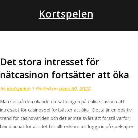
Skip
Kortspelen
to
content
Det stora intresset för
nätcasinon fortsätter att öka
by
kortspelen
|
Posted on
mars 30, 2022
Man ser på den ökande omsättningen på online casinon att
intresset för casinospel fortsätter att öka. Detta är en positiv
trend för casinovärlden och det är inte svårt att förstå varför,
bland annat för att det blir allt enklare att logga in på spelsajter.