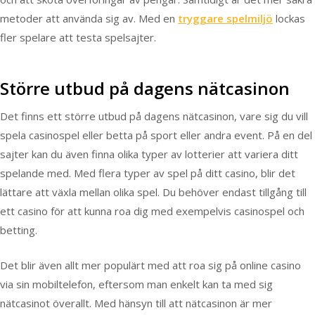
metoder att använda sig av. Med en
tryggare spelmiljö
lockas
fler spelare att testa spelsajter.
Större utbud på dagens nätcasinon
Det finns ett större utbud på dagens nätcasinon, vare sig du vill
spela casinospel eller betta på sport eller andra event. På en del
sajter kan du även finna olika typer av lotterier att variera ditt
spelande med. Med flera typer av spel på ditt casino, blir det
lättare att växla mellan olika spel. Du behöver endast tillgång till
ett casino för att kunna roa dig med exempelvis casinospel och
betting.
Det blir även allt mer populärt med att roa sig på online casino
via sin mobiltelefon, eftersom man enkelt kan ta med sig
nätcasinot överallt. Med hänsyn till att nätcasinon är mer