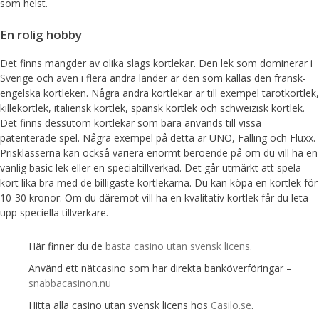
som helst.
En rolig hobby
Det finns mängder av olika slags kortlekar. Den lek som dominerar i
Sverige och även i flera andra länder är den som kallas den fransk-
engelska kortleken. Några andra kortlekar är till exempel tarotkortlek,
killekortlek, italiensk kortlek, spansk kortlek och schweizisk kortlek.
Det finns dessutom kortlekar som bara används till vissa
patenterade spel. Några exempel på detta är UNO, Falling och Fluxx.
Prisklasserna kan också variera enormt beroende på om du vill ha en
vanlig basic lek eller en specialtillverkad. Det går utmärkt att spela
kort lika bra med de billigaste kortlekarna. Du kan köpa en kortlek för
10-30 kronor. Om du däremot vill ha en kvalitativ kortlek får du leta
upp speciella tillverkare.
Här finner du de
bästa casino utan svensk licens
.
Använd ett nätcasino som har direkta banköverföringar –
snabbacasinon.nu
Hitta alla casino utan svensk licens hos
Casilo.se
.