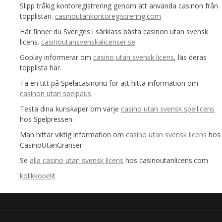
Slipp tråkig kontoregistrering genom att använda casinon från
topplistan.
casinoutankontoregistrering.com
Här finner du Sveriges i särklass bästa casinon utan svensk
licens.
casinoutansvenskalicenser.se
Goplay informerar om
casino utan svensk licens
, läs deras
topplista här.
Ta en titt på Spelacasinonu för att hitta information om
casinon utan spelpaus
Testa dina kunskaper om varje
casino utan svensk spellicens
hos Spelpressen.
Man hittar viktig information om
casino utan svensk licens
hos
CasinoUtanGränser
Se
alla casino utan svensk licens
hos casinoutanlicens.com
kolikkopelit