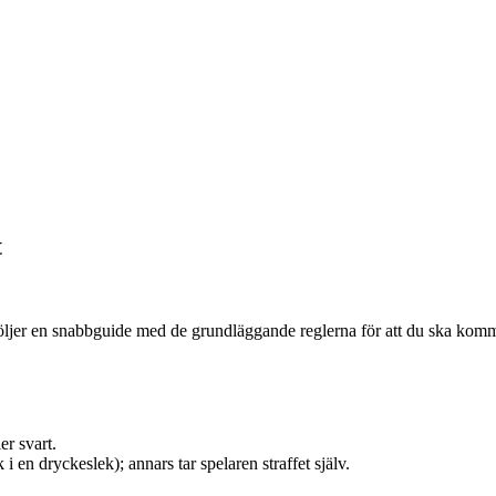
t
r följer en snabbguide med de grundläggande reglerna för att du ska kom
er svart.
 i en dryckeslek); annars tar spelaren straffet själv.