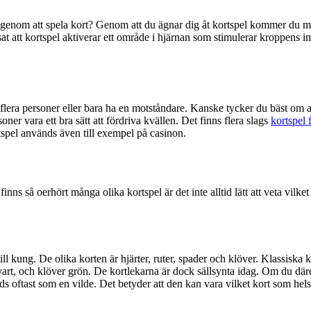
e genom att spela kort? Genom att du ägnar dig åt kortspel kommer du med
at att kortspel aktiverar ett område i hjärnan som stimulerar kroppens im
d flera personer eller bara ha en motståndare. Kanske tycker du bäst om 
ner vara ett bra sätt att fördriva kvällen. Det finns flera slags
kortspel 
tspel används även till exempel på casinon.
finns så oerhört många olika kortspel är det inte alltid lätt att veta vilk
till kung. De olika korten är hjärter, ruter, spader och klöver. Klassiska 
r svart, och klöver grön. De kortlekarna är dock sällsynta idag. Om du dä
 oftast som en vilde. Det betyder att den kan vara vilket kort som hels