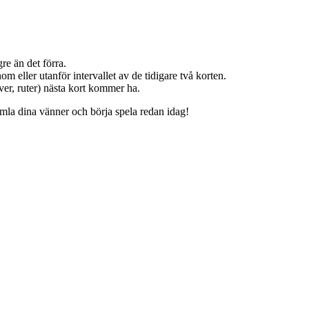
re än det förra.
 eller utanför intervallet av de tidigare två korten.
ver, ruter) nästa kort kommer ha.
amla dina vänner och börja spela redan idag!