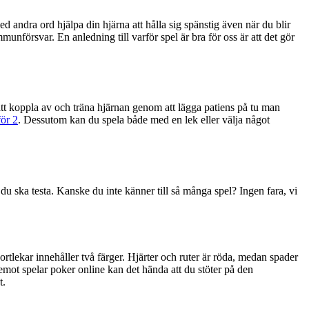
 andra ord hjälpa din hjärna att hålla sig spänstig även när du blir
munförsvar. En anledning till varför spel är bra för oss är att det gör
att koppla av och träna hjärnan genom att lägga patiens på tu man
för 2
. Dessutom kan du spela både med en lek eller välja något
et du ska testa. Kanske du inte känner till så många spel? Ingen fara, vi
kortlekar innehåller två färger. Hjärter och ruter är röda, medan spader
remot spelar poker online kan det hända att du stöter på den
t.