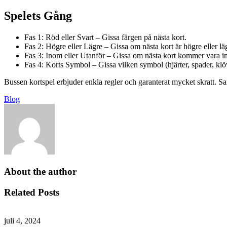
Spelets Gång
Fas 1: Röd eller Svart – Gissa färgen på nästa kort.
Fas 2: Högre eller Lägre – Gissa om nästa kort är högre eller läg
Fas 3: Inom eller Utanför – Gissa om nästa kort kommer vara inom
Fas 4: Korts Symbol – Gissa vilken symbol (hjärter, spader, klö
Bussen kortspel erbjuder enkla regler och garanterat mycket skratt. S
Blog
About the author
Related Posts
juli 4, 2024