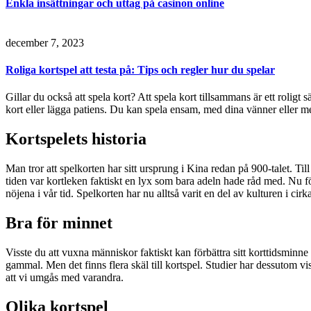
Enkla insättningar och uttag på casinon online
december 7, 2023
Roliga kortspel att testa på: Tips och regler hur du spelar
Gillar du också att spela kort? Att spela kort tillsammans är ett roligt 
kort eller lägga patiens. Du kan spela ensam, med dina vänner eller m
Kortspelets historia
Man tror att spelkorten har sitt ursprung i Kina redan på 900-talet. 
tiden var kortleken faktiskt en lyx som bara adeln hade råd med. Nu för
nöjena i vår tid. Spelkorten har nu alltså varit en del av kulturen i cirk
Bra för minnet
Visste du att vuxna människor faktiskt kan förbättra sitt korttidsminn
gammal. Men det finns flera skäl till kortspel. Studier har dessutom vis
att vi umgås med varandra.
Olika kortspel