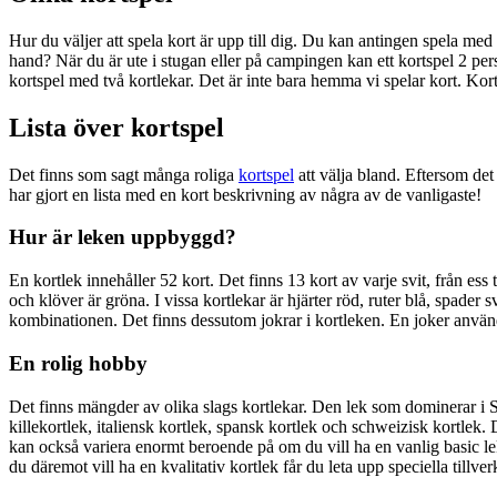
Hur du väljer att spela kort är upp till dig. Du kan antingen spela me
hand? När du är ute i stugan eller på campingen kan ett kortspel 2 perso
kortspel med två kortlekar. Det är inte bara hemma vi spelar kort. Kor
Lista över kortspel
Det finns som sagt många roliga
kortspel
att välja bland. Eftersom det 
har gjort en lista med en kort beskrivning av några av de vanligaste!
Hur är leken uppbyggd?
En kortlek innehåller 52 kort. Det finns 13 kort av varje svit, från ess 
och klöver är gröna. I vissa kortlekar är hjärter röd, ruter blå, spade
kombinationen. Det finns dessutom jokrar i kortleken. En joker används
En rolig hobby
Det finns mängder av olika slags kortlekar. Den lek som dominerar i Sv
killekortlek, italiensk kortlek, spansk kortlek och schweizisk kortlek
kan också variera enormt beroende på om du vill ha en vanlig basic lek
du däremot vill ha en kvalitativ kortlek får du leta upp speciella tillver