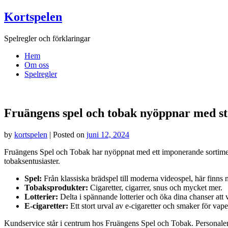
Skip
Kortspelen
to
content
Spelregler och förklaringar
Hem
Om oss
Spelregler
Fruängens spel och tobak nyöppnar med st
by
kortspelen
|
Posted on
juni 12, 2024
Fruängens Spel och Tobak har nyöppnat med ett imponerande sortiment
tobaksentusiaster.
Spel:
Från klassiska brädspel till moderna videospel, här finns n
Tobaksprodukter:
Cigaretter, cigarrer, snus och mycket mer.
Lotterier:
Delta i spännande lotterier och öka dina chanser att v
E-cigaretter:
Ett stort urval av e-cigaretter och smaker för vape
Kundservice står i centrum hos Fruängens Spel och Tobak. Personalen ä