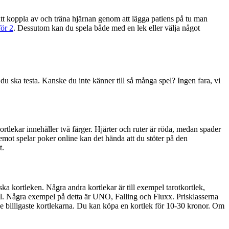
att koppla av och träna hjärnan genom att lägga patiens på tu man
för 2
. Dessutom kan du spela både med en lek eller välja något
et du ska testa. Kanske du inte känner till så många spel? Ingen fara, vi
kortlekar innehåller två färger. Hjärter och ruter är röda, medan spader
remot spelar poker online kan det hända att du stöter på den
t.
ka kortleken. Några andra kortlekar är till exempel tarotkortlek,
spel. Några exempel på detta är UNO, Falling och Fluxx. Prisklasserna
 de billigaste kortlekarna. Du kan köpa en kortlek för 10-30 kronor. Om