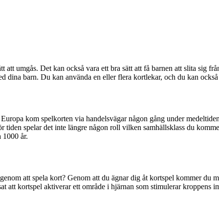
sätt att umgås. Det kan också vara ett bra sätt att få barnen att slita sig
ed dina barn. Du kan använda en eller flera kortlekar, och du kan också 
Till Europa kom spelkorten via handelsvägar någon gång under medeltide
 tiden spelar det inte längre någon roll vilken samhällsklass du kommer i
a 1000 år.
e genom att spela kort? Genom att du ägnar dig åt kortspel kommer du med
at att kortspel aktiverar ett område i hjärnan som stimulerar kroppens im