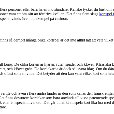
d flera personer eller bara ha en motståndare. Kanske tycker du bäst om 
ner vara ett bra sätt att fördriva kvällen. Det finns flera slags
kortspel 
tspel används även till exempel på casinon.
finns så oerhört många olika kortspel är det inte alltid lätt att veta vilk
till kung. De olika korten är hjärter, ruter, spader och klöver. Klassiska 
r svart, och klöver grön. De kortlekarna är dock sällsynta idag. Om du dä
 oftast som en vilde. Det betyder att den kan vara vilket kort som hels
erige och även i flera andra länder är den som kallas den fransk-engels
. Det finns dessutom kortlekar som bara används till vissa patenterade 
 eller en specialtillverkad. Det går utmärkt att spela kort lika bra med
kare.