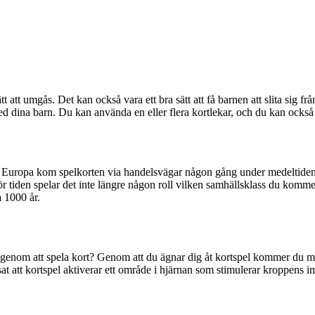
sätt att umgås. Det kan också vara ett bra sätt att få barnen att slita sig
ed dina barn. Du kan använda en eller flera kortlekar, och du kan också 
Till Europa kom spelkorten via handelsvägar någon gång under medeltide
 tiden spelar det inte längre någon roll vilken samhällsklass du kommer i
a 1000 år.
e genom att spela kort? Genom att du ägnar dig åt kortspel kommer du med
at att kortspel aktiverar ett område i hjärnan som stimulerar kroppens im