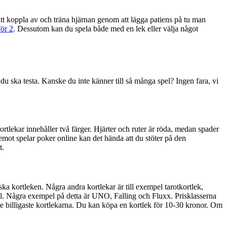
att koppla av och träna hjärnan genom att lägga patiens på tu man
för 2
. Dessutom kan du spela både med en lek eller välja något
et du ska testa. Kanske du inte känner till så många spel? Ingen fara, vi
kortlekar innehåller två färger. Hjärter och ruter är röda, medan spader
remot spelar poker online kan det hända att du stöter på den
t.
ka kortleken. Några andra kortlekar är till exempel tarotkortlek,
spel. Några exempel på detta är UNO, Falling och Fluxx. Prisklasserna
 de billigaste kortlekarna. Du kan köpa en kortlek för 10-30 kronor. Om