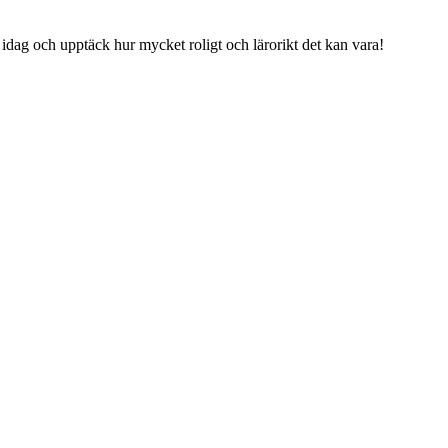
 idag och upptäck hur mycket roligt och lärorikt det kan vara!