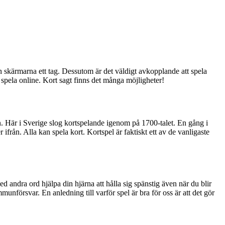
 från skärmarna ett tag. Dessutom är det väldigt avkopplande att spela
spela online. Kort sagt finns det många möjligheter!
n. Här i Sverige slog kortspelande igenom på 1700-talet. En gång i
från. Alla kan spela kort. Kortspel är faktiskt ett av de vanligaste
 andra ord hjälpa din hjärna att hålla sig spänstig även när du blir
munförsvar. En anledning till varför spel är bra för oss är att det gör