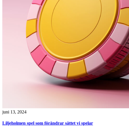
juni 13, 2024
Liljeholmen spel som förändrar sättet vi spelar