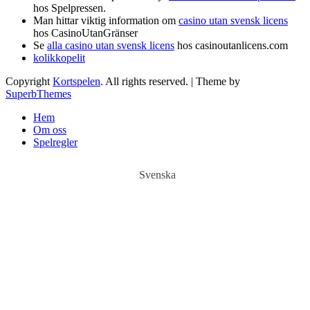
hos Spelpressen.
Man hittar viktig information om
casino utan svensk licens
hos CasinoUtanGränser
Se
alla casino utan svensk licens
hos casinoutanlicens.com
kolikkopelit
Copyright
Kortspelen
. All rights reserved.
| Theme by
SuperbThemes
Hem
Om oss
Spelregler
Svenska