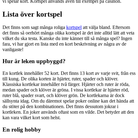
vi spelar kort. Kortspel används även till exempel på casinon.
Lista över kortspel
Det finns som sagt många roliga
kortspel
att välja bland. Eftersom
det finns så oerhört många olika kortspel är det inte alltid lätt att veta
vilket du ska testa. Kanske du inte känner till så många spel? Ingen
fara, vi har gjort en lista med en kort beskrivning av några av de
vanligaste!
Hur är leken uppbyggd?
En kortlek innehåller 52 kort. Det finns 13 kort av varje svit, från ess
till kung. De olika korten är hjärter, ruter, spader och klöver.
Klassiska kortlekar innehåller två färger. Hjärter och ruter är röda,
medan spader och klöver är gröna. I vissa kortlekar är hjärter röd,
ruter blå, spader svart, och klöver grön. De kortlekarna är dock
sällsynta idag. Om du däremot spelar poker online kan det hända att
du stöter på den kombinationen. Det finns dessutom jokrar i
kortleken. En joker används oftast som en vilde. Det betyder att den
kan vara vilket kort som helst.
En rolig hobby