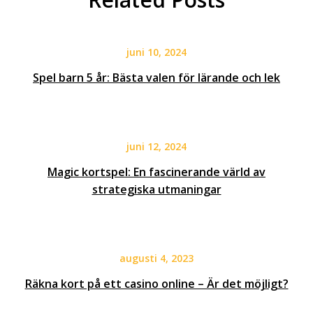
juni 10, 2024
Spel barn 5 år: Bästa valen för lärande och lek
juni 12, 2024
Magic kortspel: En fascinerande värld av
strategiska utmaningar
augusti 4, 2023
Räkna kort på ett casino online – Är det möjligt?