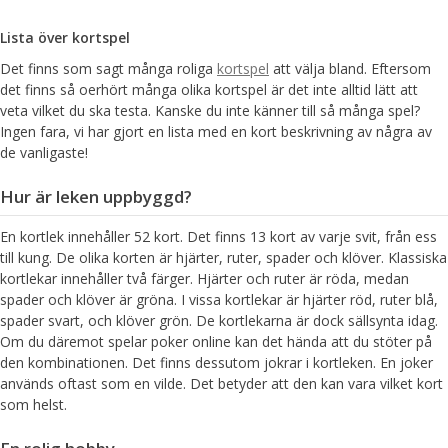
Lista över kortspel
Det finns som sagt många roliga
kortspel
att välja bland. Eftersom
det finns så oerhört många olika kortspel är det inte alltid lätt att
veta vilket du ska testa. Kanske du inte känner till så många spel?
Ingen fara, vi har gjort en lista med en kort beskrivning av några av
de vanligaste!
Hur är leken uppbyggd?
En kortlek innehåller 52 kort. Det finns 13 kort av varje svit, från ess
till kung. De olika korten är hjärter, ruter, spader och klöver. Klassiska
kortlekar innehåller två färger. Hjärter och ruter är röda, medan
spader och klöver är gröna. I vissa kortlekar är hjärter röd, ruter blå,
spader svart, och klöver grön. De kortlekarna är dock sällsynta idag.
Om du däremot spelar poker online kan det hända att du stöter på
den kombinationen. Det finns dessutom jokrar i kortleken. En joker
används oftast som en vilde. Det betyder att den kan vara vilket kort
som helst.