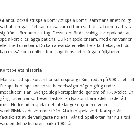
Gillar du också att spela kort? Att spela kort tillsammans är ett roligt
sätt att umgås. Det kan också vara ett bra sätt att få barnen att slita
sig från skärmarna ett tag. Dessutom är det väldigt avkopplande att
spela kort eller lägga patiens. Du kan spela ensam, med dina vänner
eller med dina barn. Du kan använda en eller flera kortlekar, och du
kan också spela online. Kort sagt finns det många möjligheter!
Kortspelets historia
Man tror att spelkorten har sitt ursprung i Kina redan på 900-talet. Till
Europa kom spelkorten via handelsvägar någon gång under
medeltiden. Här i Sverige slog kortspelande igenom på 1700-talet. En
gång i tiden var kortleken faktiskt en lyx som bara adeln hade råd
med. Nu för tiden spelar det inte längre någon roll vilken
samhällsklass du kommer ifrån. Alla kan spela kort. Kortspel är
faktiskt ett av de vanligaste nöjena i vår tid. Spelkorten har nu alltså
varit en del av kulturen i cirka 1000 år.