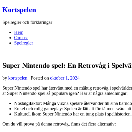
Skip
Kortspelen
to
content
Spelregler och förklaringar
Hem
Om oss
Spelregler
Super Nintendo spel: En Retrovåg i Spelvä
by
kortspelen
|
Posted on
oktober 1, 2024
Super Nintendo spel har återvänt med en mäktig retrovåg i spelvärlde
är Super Nintendo-spel så populära igen? Här är några anledningar:
Nostalgifaktor: Många vuxna spelare återvänder till sina barndo
Enkel och rolig gameplay: Spelen är lätt att förstå men svåra att
Kulturell ikon: Super Nintendo har en tung plats i spelhistorien.
Om du vill prova på denna retrovåg, finns det flera alternativ: