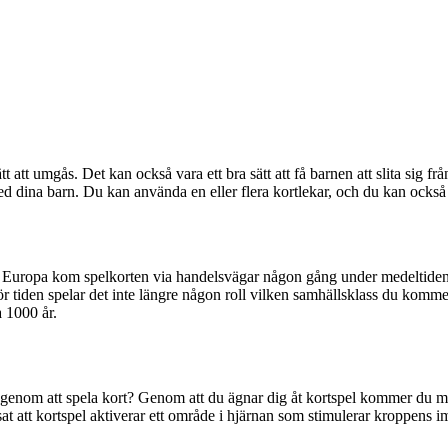
sätt att umgås. Det kan också vara ett bra sätt att få barnen att slita sig
ed dina barn. Du kan använda en eller flera kortlekar, och du kan också 
Till Europa kom spelkorten via handelsvägar någon gång under medeltide
 tiden spelar det inte längre någon roll vilken samhällsklass du kommer i
a 1000 år.
e genom att spela kort? Genom att du ägnar dig åt kortspel kommer du med
at att kortspel aktiverar ett område i hjärnan som stimulerar kroppens im