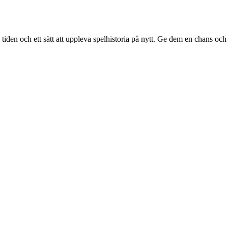
 tiden och ett sätt att uppleva spelhistoria på nytt. Ge dem en chans och