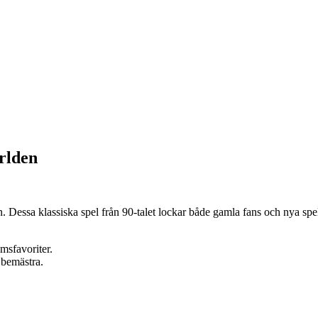
rlden
n. Dessa klassiska spel från 90-talet lockar både gamla fans och nya s
msfavoriter.
 bemästra.