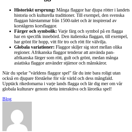
Historiskt ursprung:
Många flaggor har djupa rötter i landets
historia och kulturella traditioner. Till exempel, den svenska
flaggan härstammar från 1500-talet och är inspirerad av
korstågens korsflaggor.
Färger och symbolik:
Varje färg och symbol på en flagga
har en specifik innebörd. Den italienska flaggan, till exempel,
har grönt för hopp, vitt för tro och rött för välvilja.
Globala variationer:
Flaggor skiljer sig stort mellan olika
regioner. Afrikanska flaggor tenderar att använda pan-
afrikanska färger som rött, gult och grönt, medan många
asiatiska flaggor använder stjärnor och månskäror.
När du spelar ”världens flaggor spel” får du inte bara roligt utan
också en djupare förståelse för vår värld och dess mångfald.
Upptäck rikedomarna i varje lands flagga och lär dig mer om vår
globala kulturarv genom detta interaktiva och lärorika spel!
Blog