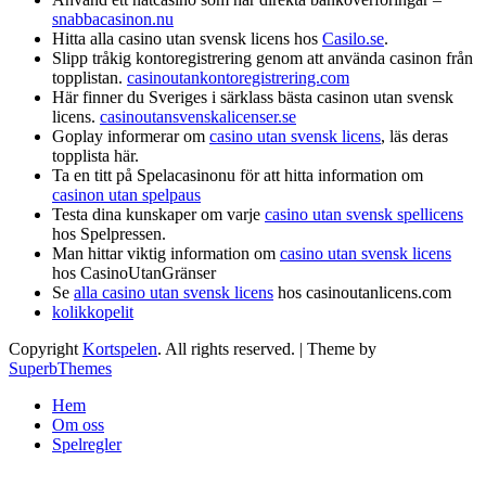
snabbacasinon.nu
Hitta alla casino utan svensk licens hos
Casilo.se
.
Slipp tråkig kontoregistrering genom att använda casinon från
topplistan.
casinoutankontoregistrering.com
Här finner du Sveriges i särklass bästa casinon utan svensk
licens.
casinoutansvenskalicenser.se
Goplay informerar om
casino utan svensk licens
, läs deras
topplista här.
Ta en titt på Spelacasinonu för att hitta information om
casinon utan spelpaus
Testa dina kunskaper om varje
casino utan svensk spellicens
hos Spelpressen.
Man hittar viktig information om
casino utan svensk licens
hos CasinoUtanGränser
Se
alla casino utan svensk licens
hos casinoutanlicens.com
kolikkopelit
Copyright
Kortspelen
. All rights reserved.
| Theme by
SuperbThemes
Hem
Om oss
Spelregler