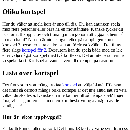
Olika kortspel
Hur du väljer att spela kort är upp till dig. Du kan antingen spela
med flera personer eller bara ha en motståndare. Kanske tycker du
bäst om att koppla av och träna hjärnan genom att lägga patiens på
tu man hand? När du är ute i stugan eller på campingen kan ett
kortspel 2 personer vara ett bra sätt att fördriva kvällen. Det finns
flera slags
kortspel för 2
. Dessutom kan du spela både med en lek
eller välja något kortspel med två kortlekar. Det är inte bara hemma
vi spelar kort. Kortspel används även till exempel på casinon.
Lista över kortspel
Det finns som sagt många roliga
kortspel
att välja bland. Eftersom
det finns så oerhört många olika kortspel är det inte alltid lätt att veta
vilket du ska testa. Kanske du inte känner till så många spel? Ingen
fara, vi har gjort en lista med en kort beskrivning av några av de
vanligaste!
Hur är leken uppbyggd?
En kortlek innehåller 52 kort. Det finns 13 kort av varje svit, från ess