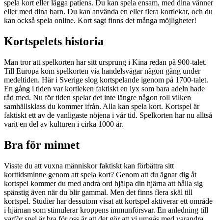
spela kort eller lägga patiens. Du kan spela ensam, med dina vänner
eller med dina barn. Du kan använda en eller flera kortlekar, och du
kan också spela online. Kort sagt finns det många möjligheter!
Kortspelets historia
Man tror att spelkorten har sitt ursprung i Kina redan på 900-talet.
Till Europa kom spelkorten via handelsvägar någon gång under
medeltiden. Här i Sverige slog kortspelande igenom på 1700-talet.
En gång i tiden var kortleken faktiskt en lyx som bara adeln hade
råd med. Nu för tiden spelar det inte längre någon roll vilken
samhällsklass du kommer ifrån. Alla kan spela kort. Kortspel är
faktiskt ett av de vanligaste nöjena i vår tid. Spelkorten har nu alltså
varit en del av kulturen i cirka 1000 år.
Bra för minnet
Visste du att vuxna människor faktiskt kan förbättra sitt
korttidsminne genom att spela kort? Genom att du ägnar dig åt
kortspel kommer du med andra ord hjälpa din hjärna att hålla sig
spänstig även när du blir gammal. Men det finns flera skäl till
kortspel. Studier har dessutom visat att kortspel aktiverar ett område
i hjärnan som stimulerar kroppens immunförsvar. En anledning till
varför spel är bra för oss är att det gör att vi umgås med varandra.