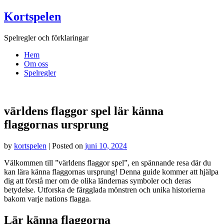
Skip
Kortspelen
to
content
Spelregler och förklaringar
Hem
Om oss
Spelregler
världens flaggor spel lär känna
flaggornas ursprung
by
kortspelen
|
Posted on
juni 10, 2024
Välkommen till ”världens flaggor spel”, en spännande resa där du
kan lära känna flaggornas ursprung! Denna guide kommer att hjälpa
dig att förstå mer om de olika ländernas symboler och deras
betydelse. Utforska de färgglada mönstren och unika historierna
bakom varje nations flagga.
Lär känna flaggorna