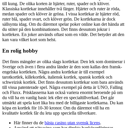
till kung. De olika korten är hjärter, ruter, spader och klöver.
Klassiska kortlekar innehåller två färger. Hjärter och ruter är röda,
medan spader och klöver är gröna. I vissa kortlekar är hjärter röd,
ruter blå, spader svart, och klöver grön. De kortlekarna är dock
sällsynta idag. Om du däremot spelar poker online kan det hända att
du stöter på den kombinationen. Det finns dessutom jokrar i
kortleken. En joker används oftast som en vilde. Det betyder att den
kan vara vilket kort som helst.
En rolig hobby
Det finns mängder av olika slags kortlekar. Den lek som dominerar i
Sverige och även i flera andra länder är den som kallas den fransk-
engelska kortleken. Några andra kortlekar är till exempel
tarotkortlek, killekortlek, italiensk kortlek, spansk kortlek och
schweizisk kortlek. Det finns dessutom kortlekar som bara används
till vissa patenterade spel. Några exempel på detta är UNO, Falling
och Fluxx. Prisklasserna kan också variera enormt beroende på om
du vill ha en vanlig basic lek eller en specialtillverkad. Det går
utmärkt att spela kort lika bra med de billigaste kortlekarna. Du kan
köpa en kortlek för 10-30 kronor. Om du däremot vill ha en
kvalitativ kortlek får du leta upp speciella tillverkare.
Här finner du de
bästa casino utan svensk licens
.
Använd ett nätcasino som har direkta banköverföringar –