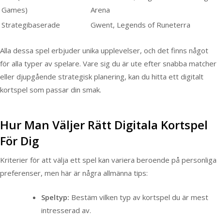
Games)
Arena
Strategibaserade
Gwent, Legends of Runeterra
Alla dessa spel erbjuder unika upplevelser, och det finns något
för alla typer av spelare. Vare sig du är ute efter snabba matcher
eller djupgående strategisk planering, kan du hitta ett digitalt
kortspel som passar din smak.
Hur Man Väljer Rätt Digitala Kortspel
För Dig
Kriterier för att välja ett spel kan variera beroende på personliga
preferenser, men här är några allmänna tips:
Speltyp:
Bestäm vilken typ av kortspel du är mest
intresserad av.