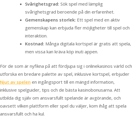
Svårighetsgrad:
Sök spel med lämplig
svårighetsgrad beroende på din erfarenhet.
Gemenskapens storlek:
Ett spel med en aktiv
gemenskap kan erbjuda fler möjligheter till spel och
interaktion.
Kostnad:
Många digitala kortspel är gratis att spela,
men vissa kan kräva köp inuti appen.
För de som är nyfikna på att fördjupa sig i onlinekasinos värld och
utforska en bredare palette av spel, inklusive kortspel, erbjuder
Njut av spelen
en ingångsport till en mängd information,
inklusive spelguider, tips och de bästa kasinobonusarna. Att
utbilda dig själv om ansvarsfullt spelande är avgörande, och
oavsett vilken plattform eller spel du väljer, kom ihåg att spela
ansvarsfullt och ha kul.