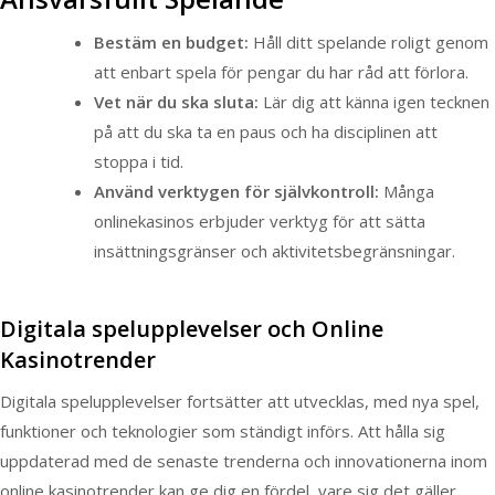
Bestäm en budget:
Håll ditt spelande roligt genom
att enbart spela för pengar du har råd att förlora.
Vet när du ska sluta:
Lär dig att känna igen tecknen
på att du ska ta en paus och ha disciplinen att
stoppa i tid.
Använd verktygen för självkontroll:
Många
onlinekasinos erbjuder verktyg för att sätta
insättningsgränser och aktivitetsbegränsningar.
Digitala spelupplevelser och Online
Kasinotrender
Digitala spelupplevelser fortsätter att utvecklas, med nya spel,
funktioner och teknologier som ständigt införs. Att hålla sig
uppdaterad med de senaste trenderna och innovationerna inom
online kasinotrender kan ge dig en fördel, vare sig det gäller