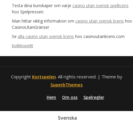
Testa dina kunskaper om varje
casino utan svensk spellicens
hos Spelpressen.
Man hittar viktig information om
casino utan svensk licens
hos
CasinoUtanGränser
Se
alla casino utan svensk licens
hos casinoutanlicens.com
kolikkopelit
Copyright
Kortspelen
. All rights reserved.
| Theme by
SuperbThemes
Hem
Om oss
Spelregler
Svenska