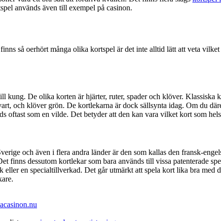
tspel används även till exempel på casinon.
finns så oerhört många olika kortspel är det inte alltid lätt att veta vilk
till kung. De olika korten är hjärter, ruter, spader och klöver. Klassiska 
r svart, och klöver grön. De kortlekarna är dock sällsynta idag. Om du dä
 oftast som en vilde. Det betyder att den kan vara vilket kort som hels
erige och även i flera andra länder är den som kallas den fransk-engels
. Det finns dessutom kortlekar som bara används till vissa patenterade 
 eller en specialtillverkad. Det går utmärkt att spela kort lika bra med
kare.
acasinon.nu