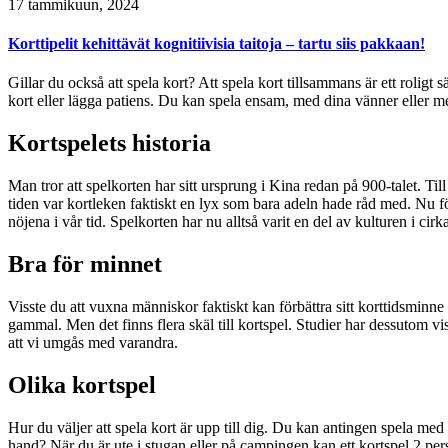
17 tammikuun, 2024
Korttipelit kehittävät kognitiivisia taitoja – tartu siis pakkaan!
Gillar du också att spela kort? Att spela kort tillsammans är ett roligt 
kort eller lägga patiens. Du kan spela ensam, med dina vänner eller m
Kortspelets historia
Man tror att spelkorten har sitt ursprung i Kina redan på 900-talet. 
tiden var kortleken faktiskt en lyx som bara adeln hade råd med. Nu för
nöjena i vår tid. Spelkorten har nu alltså varit en del av kulturen i cirk
Bra för minnet
Visste du att vuxna människor faktiskt kan förbättra sitt korttidsminn
gammal. Men det finns flera skäl till kortspel. Studier har dessutom vis
att vi umgås med varandra.
Olika kortspel
Hur du väljer att spela kort är upp till dig. Du kan antingen spela me
hand? När du är ute i stugan eller på campingen kan ett kortspel 2 perso