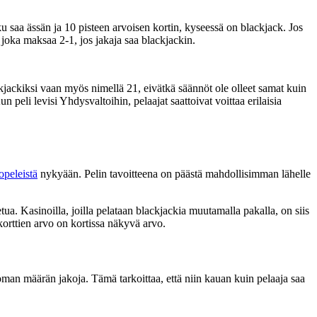
oku saa ässän ja 10 pisteen arvoisen kortin, kyseessä on blackjack. Jos
, joka maksaa 2-1, jos jakaja saa blackjackin.
kjackiksi vaan myös nimellä 21, eivätkä säännöt ole olleet samat kuin
 peli levisi Yhdysvaltoihin, pelaajat saattoivat voittaa erilaisia
opeleistä
nykyään. Pelin tavoitteena on päästä mahdollisimman lähelle
a. Kasinoilla, joilla pelataan blackjackia muutamalla pakalla, on siis
orttien arvo on kortissa näkyvä arvo.
toman määrän jakoja. Tämä tarkoittaa, että niin kauan kuin pelaaja saa