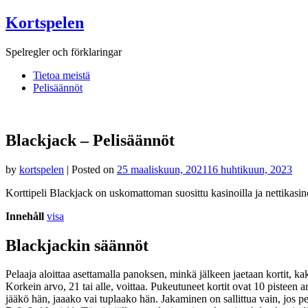
Skip
Kortspelen
to
content
Spelregler och förklaringar
Tietoa meistä
Pelisäännöt
Blackjack – Pelisäännöt
by
kortspelen
|
Posted on
25 maaliskuun, 2021
16 huhtikuun, 2023
Korttipeli Blackjack on uskomattoman suosittu kasinoilla ja nettikasino
Innehåll
visa
Blackjackin säännöt
Pelaaja aloittaa asettamalla panoksen, minkä jälkeen jaetaan kortit, kak
Korkein arvo, 21 tai alle, voittaa. Pukeutuneet kortit ovat 10 pisteen arv
jääkö hän, jaaako vai tuplaako hän. Jakaminen on sallittua vain, jos pe