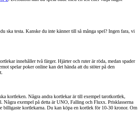
et du ska testa. Kanske du inte känner till så många spel? Ingen fara, vi
kortlekar innehåller två färger. Hjärter och ruter är röda, medan spader
remot spelar poker online kan det hända att du stöter på den
t.
ka kortleken. Några andra kortlekar är till exempel tarotkortlek,
spel. Några exempel på detta är UNO, Falling och Fluxx. Prisklasserna
 de billigaste kortlekarna. Du kan köpa en kortlek för 10-30 kronor. Om