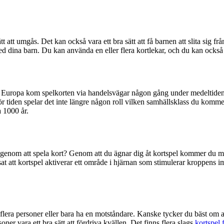
sätt att umgås. Det kan också vara ett bra sätt att få barnen att slita sig
ed dina barn. Du kan använda en eller flera kortlekar, och du kan också 
Till Europa kom spelkorten via handelsvägar någon gång under medeltide
 tiden spelar det inte längre någon roll vilken samhällsklass du kommer i
a 1000 år.
e genom att spela kort? Genom att du ägnar dig åt kortspel kommer du med
at att kortspel aktiverar ett område i hjärnan som stimulerar kroppens im
d flera personer eller bara ha en motståndare. Kanske tycker du bäst om 
ner vara ett bra sätt att fördriva kvällen. Det finns flera slags
kortspel 