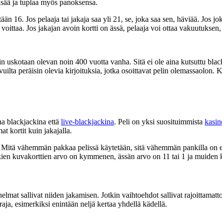
lisää ja tuplaa myös panoksensa.
tään 16. Jos pelaaja tai jakaja saa yli 21, se, joka saa sen, häviää. Jos j
a voittaa. Jos jakajan avoin kortti on ässä, pelaaja voi ottaa vakuutuksen
in uskotaan olevan noin 400 vuotta vanha. Sitä ei ole aina kutsuttu blac
ta peräisin olevia kirjoituksia, jotka osoittavat pelin olemassaolon. Kun
na blackjackina että
live-blackjackina
. Peli on yksi suosituimmista
kasin
t kortit kuin jakajalla.
. Mitä vähemmän pakkaa pelissä käytetään, sitä vähemmän pankilla on etu
ien kuvakorttien arvo on kymmenen, ässän arvo on 11 tai 1 ja muiden k
elmat sallivat niiden jakamisen. Jotkin vaihtoehdot sallivat rajoittamat
raja, esimerkiksi enintään neljä kertaa yhdellä kädellä.