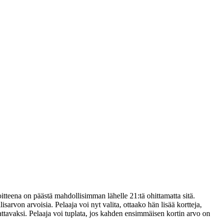
voitteena on päästä mahdollisimman lähelle 21:tä ohittamatta sitä.
lisarvon arvoisia. Pelaaja voi nyt valita, ottaako hän lisää kortteja,
lattavaksi. Pelaaja voi tuplata, jos kahden ensimmäisen kortin arvo on