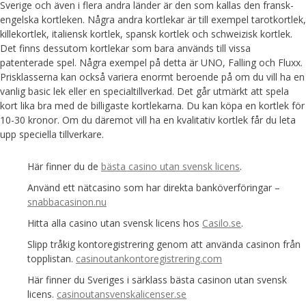
Sverige och även i flera andra länder är den som kallas den fransk-
engelska kortleken. Några andra kortlekar är till exempel tarotkortlek,
killekortlek, italiensk kortlek, spansk kortlek och schweizisk kortlek.
Det finns dessutom kortlekar som bara används till vissa
patenterade spel. Några exempel på detta är UNO, Falling och Fluxx.
Prisklasserna kan också variera enormt beroende på om du vill ha en
vanlig basic lek eller en specialtillverkad. Det går utmärkt att spela
kort lika bra med de billigaste kortlekarna. Du kan köpa en kortlek för
10-30 kronor. Om du däremot vill ha en kvalitativ kortlek får du leta
upp speciella tillverkare.
Här finner du de
bästa casino utan svensk licens
.
Använd ett nätcasino som har direkta banköverföringar –
snabbacasinon.nu
Hitta alla casino utan svensk licens hos
Casilo.se
.
Slipp tråkig kontoregistrering genom att använda casinon från
topplistan.
casinoutankontoregistrering.com
Här finner du Sveriges i särklass bästa casinon utan svensk
licens.
casinoutansvenskalicenser.se