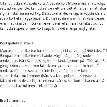
Gillar du också att spela kort? Att spela kort tillsammans är ett roligt
sätt att umgås. Det kan också vara ett bra sätt att få barnen att slita
sig från skärmarna ett tag. Dessutom är det väldigt avkopplande att
spela kort eller lägga patiens. Du kan spela ensam, med dina vänner
eller med dina barn. Du kan använda en eller flera kortlekar, och du
kan också spela online. Kort sagt finns det många möjligheter!
Kortspelets historia
Man tror att spelkorten har sitt ursprung i Kina redan på 900-talet. Till
Europa kom spelkorten via handelsvägar någon gång under
medeltiden. Här i Sverige slog kortspelande igenom på 1700-talet. En
gång i tiden var kortleken faktiskt en lyx som bara adeln hade råd
med. Nu för tiden spelar det inte längre någon roll vilken
samhällsklass du kommer ifrån. Alla kan spela kort. Kortspel är
faktiskt ett av de vanligaste nöjena i vår tid. Spelkorten har nu alltså
varit en del av kulturen i cirka 1000 år.
Bra för minnet