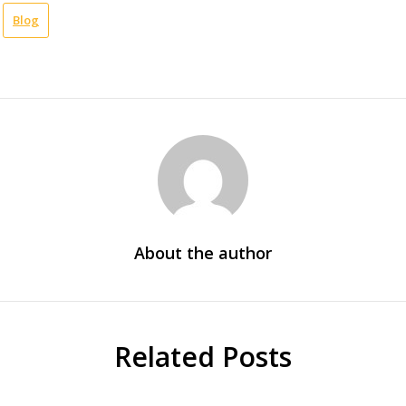
Blog
About the author
Related Posts