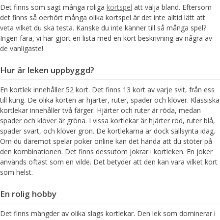
Det finns som sagt många roliga
kortspel
att välja bland. Eftersom
det finns så oerhört många olika kortspel är det inte alltid lätt att
veta vilket du ska testa. Kanske du inte känner till så många spel?
Ingen fara, vi har gjort en lista med en kort beskrivning av några av
de vanligaste!
Hur är leken uppbyggd?
En kortlek innehåller 52 kort. Det finns 13 kort av varje svit, från ess
till kung. De olika korten är hjärter, ruter, spader och klöver. Klassiska
kortlekar innehåller två färger. Hjärter och ruter är röda, medan
spader och klöver är gröna. I vissa kortlekar är hjärter röd, ruter blå,
spader svart, och klöver grön. De kortlekarna är dock sällsynta idag.
Om du däremot spelar poker online kan det hända att du stöter på
den kombinationen. Det finns dessutom jokrar i kortleken. En joker
används oftast som en vilde. Det betyder att den kan vara vilket kort
som helst.
En rolig hobby
Det finns mängder av olika slags kortlekar. Den lek som dominerar i