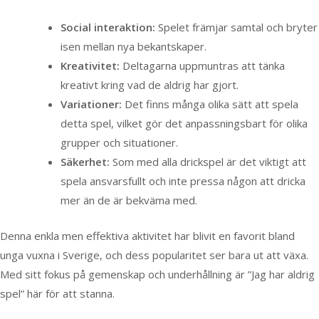
Social interaktion:
Spelet främjar samtal och bryter
isen mellan nya bekantskaper.
Kreativitet:
Deltagarna uppmuntras att tänka
kreativt kring vad de aldrig har gjort.
Variationer:
Det finns många olika sätt att spela
detta spel, vilket gör det anpassningsbart för olika
grupper och situationer.
Säkerhet:
Som med alla drickspel är det viktigt att
spela ansvarsfullt och inte pressa någon att dricka
mer än de är bekväma med.
Denna enkla men effektiva aktivitet har blivit en favorit bland
unga vuxna i Sverige, och dess popularitet ser bara ut att växa.
Med sitt fokus på gemenskap och underhållning är ”Jag har aldrig
spel” här för att stanna.