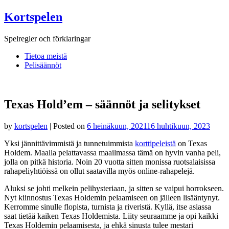
Skip
Kortspelen
to
content
Spelregler och förklaringar
Tietoa meistä
Pelisäännöt
Texas Hold’em – säännöt ja selitykset
by
kortspelen
|
Posted on
6 heinäkuun, 2021
16 huhtikuun, 2023
Yksi jännittävimmistä ja tunnetuimmista
korttipeleistä
on Texas
Holdem. Maalla pelattavassa maailmassa tämä on hyvin vanha peli,
jolla on pitkä historia. Noin 20 vuotta sitten monissa ruotsalaisissa
rahapeliyhtiöissä on ollut saatavilla myös online-rahapelejä.
Aluksi se johti melkein pelihysteriaan, ja sitten se vaipui horrokseen.
Nyt kiinnostus Texas Holdemin pelaamiseen on jälleen lisääntynyt.
Kerromme sinulle flopista, turnista ja riveristä. Kyllä, itse asiassa
saat tietää kaiken Texas Holdemista. Liity seuraamme ja opi kaikki
Texas Holdemin pelaamisesta, ja ehkä sinusta tulee mestari