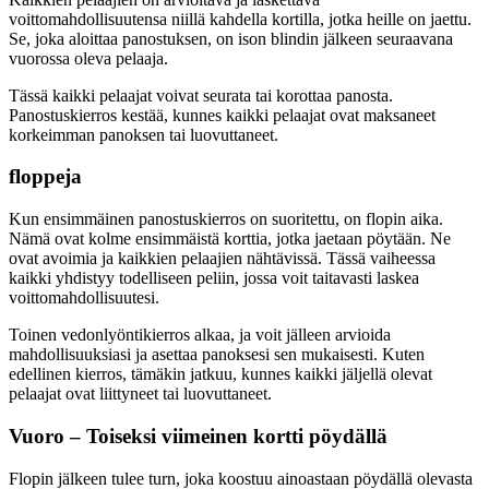
voittomahdollisuutensa niillä kahdella kortilla, jotka heille on jaettu.
Se, joka aloittaa panostuksen, on ison blindin jälkeen seuraavana
vuorossa oleva pelaaja.
Tässä kaikki pelaajat voivat seurata tai korottaa panosta.
Panostuskierros kestää, kunnes kaikki pelaajat ovat maksaneet
korkeimman panoksen tai luovuttaneet.
floppeja
Kun ensimmäinen panostuskierros on suoritettu, on flopin aika.
Nämä ovat kolme ensimmäistä korttia, jotka jaetaan pöytään. Ne
ovat avoimia ja kaikkien pelaajien nähtävissä. Tässä vaiheessa
kaikki yhdistyy todelliseen peliin, jossa voit taitavasti laskea
voittomahdollisuutesi.
Toinen vedonlyöntikierros alkaa, ja voit jälleen arvioida
mahdollisuuksiasi ja asettaa panoksesi sen mukaisesti. Kuten
edellinen kierros, tämäkin jatkuu, kunnes kaikki jäljellä olevat
pelaajat ovat liittyneet tai luovuttaneet.
Vuoro – Toiseksi viimeinen kortti pöydällä
Flopin jälkeen tulee turn, joka koostuu ainoastaan pöydällä olevasta