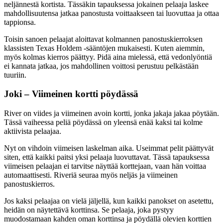
neljännestä kortista. Tässäkin tapauksessa jokainen pelaaja laskee
mahdollisuutensa jatkaa panostusta voittaakseen tai luovuttaa ja ottaa
tappionsa.
Toisin sanoen pelaajat aloittavat kolmannen panostuskierroksen
klassisten Texas Holdem -sääntöjen mukaisesti. Kuten aiemmin,
myös kolmas kierros päättyy. Pidä aina mielessä, että vedonlyöntiä
ei kannata jatkaa, jos mahdollinen voittosi perustuu pelkästään
tuuriin.
Joki – Viimeinen kortti pöydässä
River on viides ja viimeinen avoin kortti, jonka jakaja jakaa pöytään.
Tässä vaiheessa peliä pöydässä on yleensä enää kaksi tai kolme
aktiivista pelaajaa.
Nyt on vihdoin viimeisen laskelman aika. Useimmat pelit päättyvät
siten, että kaikki paitsi yksi pelaaja luovuttavat. Tässä tapauksessa
viimeisen pelaajan ei tarvitse näyttää korttejaan, vaan hän voittaa
automaattisesti. Riveriä seuraa myös neljäs ja viimeinen
panostuskierros.
Jos kaksi pelaajaa on vielä jäljellä, kun kaikki panokset on asetettu,
heidän on näytettävä korttinsa. Se pelaaja, joka pystyy
muodostamaan kahden oman korttinsa ja pöydällä olevien korttien