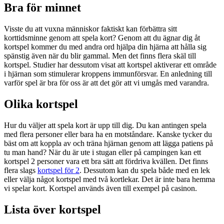
Bra för minnet
Visste du att vuxna människor faktiskt kan förbättra sitt
korttidsminne genom att spela kort? Genom att du ägnar dig åt
kortspel kommer du med andra ord hjälpa din hjärna att hålla sig
spänstig även när du blir gammal. Men det finns flera skäl till
kortspel. Studier har dessutom visat att kortspel aktiverar ett område
i hjärnan som stimulerar kroppens immunförsvar. En anledning till
varför spel är bra för oss är att det gör att vi umgås med varandra.
Olika kortspel
Hur du väljer att spela kort är upp till dig. Du kan antingen spela
med flera personer eller bara ha en motståndare. Kanske tycker du
bäst om att koppla av och träna hjärnan genom att lägga patiens på
tu man hand? När du är ute i stugan eller på campingen kan ett
kortspel 2 personer vara ett bra sätt att fördriva kvällen. Det finns
flera slags
kortspel för 2
. Dessutom kan du spela både med en lek
eller välja något kortspel med två kortlekar. Det är inte bara hemma
vi spelar kort. Kortspel används även till exempel på casinon.
Lista över kortspel