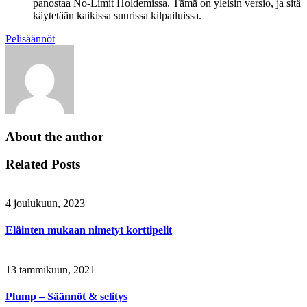
panostaa No-Limit Holdemissa. Tämä on yleisin versio, ja sitä
käytetään kaikissa suurissa kilpailuissa.
Pelisäännöt
About the author
Related Posts
4 joulukuun, 2023
Eläinten mukaan nimetyt korttipelit
13 tammikuun, 2021
Plump – Säännöt & selitys