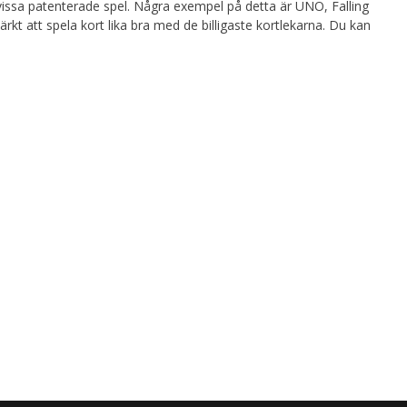
ll vissa patenterade spel. Några exempel på detta är UNO, Falling
rkt att spela kort lika bra med de billigaste kortlekarna. Du kan