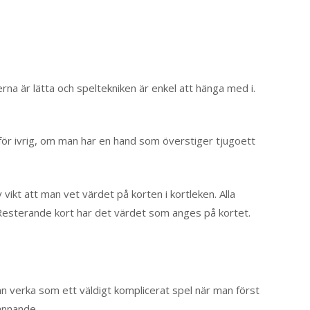
rna är lätta och speltekniken är enkel att hänga med i.
för ivrig, om man har en hand som överstiger tjugoett
v vikt att man vet värdet på korten i kortleken. Alla
v. Resterande kort har det värdet som anges på kortet.
an verka som ett väldigt komplicerat spel när man först
pännande.