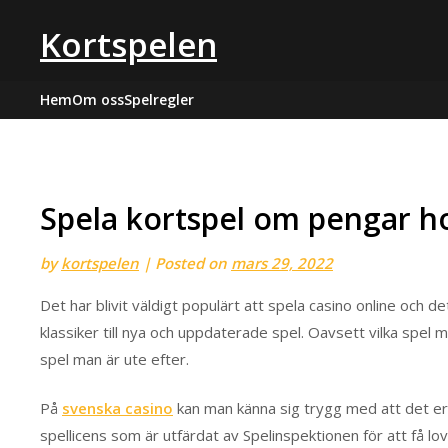
Skip
Kortspelen
to
content
Hem
Om oss
Spelregler
Spela kortspel om pengar ho
by
kortspelen
|
Posted on
mars 29, 2022
Det har blivit väldigt populärt att spela casino online och 
klassiker till nya och uppdaterade spel. Oavsett vilka spel 
spel man är ute efter.
På
svenska casino
kan man känna sig trygg med att det er
spellicens som är utfärdat av Spelinspektionen för att få l