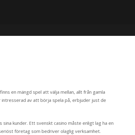
inns en mängd spel att välja mellan, allt från gamla
r intresserad av att börja spela på, erbjuder just de
sina kunder. Ett svenskt casino måste enligt lag ha en
oseriöst företag som bedriver olaglig verksamhet.