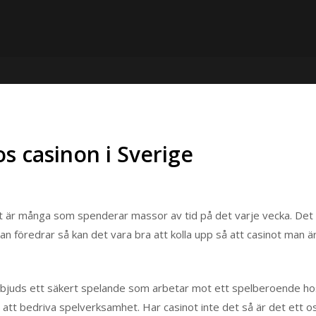
s casinon i Sverige
det är många som spenderar massor av tid på det varje vecka. Det f
man föredrar så kan det vara bra att kolla upp så att casinot man ä
bjuds ett säkert spelande som arbetar mot ett spelberoende hos 
ov att bedriva spelverksamhet. Har casinot inte det så är det ett 