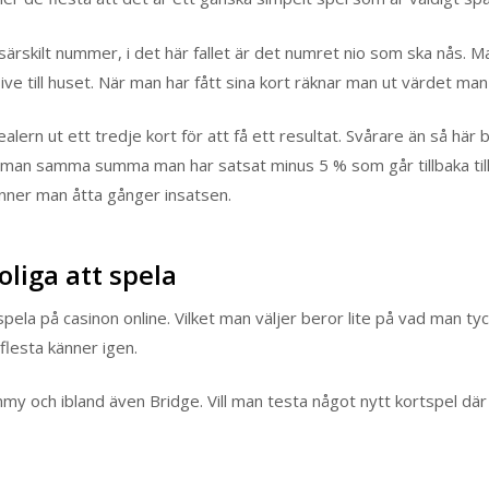
rskilt nummer, i det här fallet är det numret nio som ska nås. Man
lusive till huset. När man har fått sina kort räknar man ut värdet ma
lern ut ett tredje kort för att få ett resultat. Svårare än så här b
er man samma summa man har satsat minus 5 % som går tillbaka til
nner man åtta gånger insatsen.
liga att spela
 spela på casinon online. Vilket man väljer beror lite på vad man 
flesta känner igen.
y och ibland även Bridge. Vill man testa något nytt kortspel där