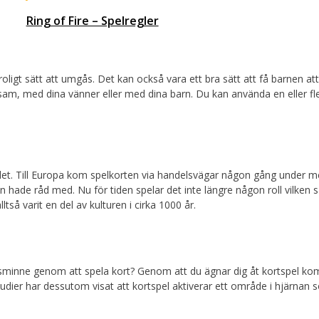
Ring of Fire – Spelregler
 roligt sätt att umgås. Det kan också vara ett bra sätt att få barnen at
sam, med dina vänner eller med dina barn. Du kan använda en eller fle
talet. Till Europa kom spelkorten via handelsvägar någon gång under m
eln hade råd med. Nu för tiden spelar det inte längre någon roll vilken 
ltså varit en del av kulturen i cirka 1000 år.
tidsminne genom att spela kort? Genom att du ägnar dig åt kortspel ko
 Studier har dessutom visat att kortspel aktiverar ett område i hjärnan