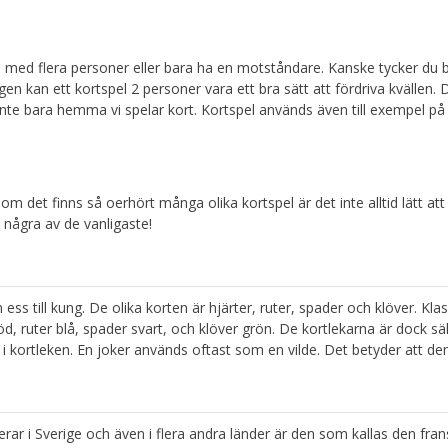
pela med flera personer eller bara ha en motståndare. Kanske tycker d
n kan ett kortspel 2 personer vara ett bra sätt att fördriva kvällen. D
 inte bara hemma vi spelar kort. Kortspel används även till exempel på
som det finns så oerhört många olika kortspel är det inte alltid lätt at
v några av de vanligaste!
n ess till kung. De olika korten är hjärter, ruter, spader och klöver. Kla
röd, ruter blå, spader svart, och klöver grön. De kortlekarna är dock 
 kortleken. En joker används oftast som en vilde. Det betyder att den
ar i Sverige och även i flera andra länder är den som kallas den fran