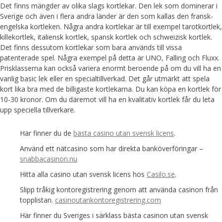
Det finns mängder av olika slags kortlekar. Den lek som dominerar i
Sverige och även i flera andra länder är den som kallas den fransk-
engelska kortleken. Några andra kortlekar är till exempel tarotkortlek,
killekortlek, italiensk kortlek, spansk kortlek och schweizisk kortlek.
Det finns dessutom kortlekar som bara används till vissa
patenterade spel. Några exempel på detta är UNO, Falling och Fluxx.
Prisklasserna kan också variera enormt beroende på om du vill ha en
vanlig basic lek eller en specialtillverkad. Det går utmärkt att spela
kort lika bra med de billigaste kortlekarna. Du kan köpa en kortlek för
10-30 kronor. Om du däremot vill ha en kvalitativ kortlek får du leta
upp speciella tillverkare.
Här finner du de
bästa casino utan svensk licens
.
Använd ett nätcasino som har direkta banköverföringar –
snabbacasinon.nu
Hitta alla casino utan svensk licens hos
Casilo.se
.
Slipp tråkig kontoregistrering genom att använda casinon från
topplistan.
casinoutankontoregistrering.com
Här finner du Sveriges i särklass bästa casinon utan svensk