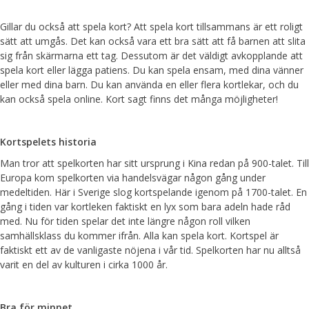
Gillar du också att spela kort? Att spela kort tillsammans är ett roligt
sätt att umgås. Det kan också vara ett bra sätt att få barnen att slita
sig från skärmarna ett tag. Dessutom är det väldigt avkopplande att
spela kort eller lägga patiens. Du kan spela ensam, med dina vänner
eller med dina barn. Du kan använda en eller flera kortlekar, och du
kan också spela online. Kort sagt finns det många möjligheter!
Kortspelets historia
Man tror att spelkorten har sitt ursprung i Kina redan på 900-talet. Till
Europa kom spelkorten via handelsvägar någon gång under
medeltiden. Här i Sverige slog kortspelande igenom på 1700-talet. En
gång i tiden var kortleken faktiskt en lyx som bara adeln hade råd
med. Nu för tiden spelar det inte längre någon roll vilken
samhällsklass du kommer ifrån. Alla kan spela kort. Kortspel är
faktiskt ett av de vanligaste nöjena i vår tid. Spelkorten har nu alltså
varit en del av kulturen i cirka 1000 år.
Bra för minnet