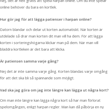
Nej, det är helt gratis att spela harpan online. Om du inte spelar
online behöver du bara en kortlek.
Hur gör jag för att lägga patienser i harpan online?
Datorn blandar och delar ut korten automatiskt. När korten är
utdelade så drar man korten dit man vill ha dem. För att lägga
korten i sorteringshögarna klickar man på dem. När man vill
bläddra kortleken är det bara att klicka.
Är patiensen samma varje gång?
Nej det är inte samma varje gång. Korten blandas varje omgång
för att det ska bli så spännande som möjligt.
Vad ska jag göra om jag inte längre kan lägga ut några kort?
Om man inte längre kan lägga några kort så har man förlorat
spelomgången, enligt harpan regler. Man kan då påbörja en ny