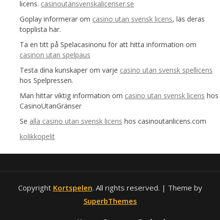
licens.
casinoutansvenskalicenser.se
Goplay informerar om
casino utan svensk licens
, läs deras
topplista här.
Ta en titt på Spelacasinonu för att hitta information om
casinon utan spelpaus
Testa dina kunskaper om varje
casino utan svensk spellicens
hos Spelpressen.
Man hittar viktig information om
casino utan svensk licens
hos
CasinoUtanGränser
Se
alla casino utan svensk licens
hos casinoutanlicens.com
kolikkopelit
Copyright
Kortspelen
. All rights reserved.
| Theme by
SuperbThemes