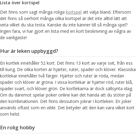
Lista över kortspel
Det finns som sagt många roliga
kortspel
att välja bland. Eftersom
det finns så oerhört många olika kortspel är det inte alltid lätt att
veta vilket du ska testa. Kanske du inte känner till så många spel?
Ingen fara, vi har gjort en lista med en kort beskrivning av några av
de vanligaste!
Hur är leken uppbyggd?
En kortlek innehåller 52 kort. Det finns 13 kort av varje svit, från ess
till kung. De olika korten är hjärter, ruter, spader och klöver. Klassiska
kortlekar innehåller två färger. Hjärter och ruter är röda, medan
spader och klöver är gröna. I vissa kortlekar är hjärter röd, ruter blå,
spader svart, och klöver grön. De kortlekarna är dock sällsynta idag.
Om du däremot spelar poker online kan det hända att du stöter på
den kombinationen. Det finns dessutom jokrar i kortleken. En joker
används oftast som en vilde. Det betyder att den kan vara vilket kort
som helst.
En rolig hobby