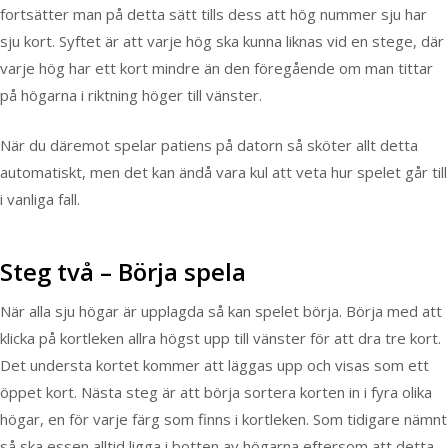
fortsätter man på detta sätt tills dess att hög nummer sju har
sju kort. Syftet är att varje hög ska kunna liknas vid en stege, där
varje hög har ett kort mindre än den föregående om man tittar
på högarna i riktning höger till vänster.
När du däremot spelar patiens på datorn så sköter allt detta
automatiskt, men det kan ändå vara kul att veta hur spelet går till
i vanliga fall.
Steg två – Börja spela
När alla sju högar är upplagda så kan spelet börja. Börja med att
klicka på kortleken allra högst upp till vänster för att dra tre kort.
Det understa kortet kommer att läggas upp och visas som ett
öppet kort. Nästa steg är att börja sortera korten in i fyra olika
högar, en för varje färg som finns i kortleken. Som tidigare nämnt
så ska essen alltid ligga i botten av högarna eftersom att detta