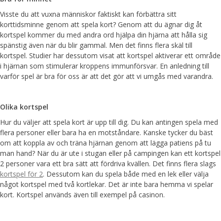
Visste du att vuxna människor faktiskt kan förbättra sitt
korttidsminne genom att spela kort? Genom att du ägnar dig åt
kortspel kommer du med andra ord hjälpa din hjärna att hålla sig
spänstig även när du blir gammal. Men det finns flera skäl till
kortspel. Studier har dessutom visat att kortspel aktiverar ett område
i hjärnan som stimulerar kroppens immunförsvar. En anledning till
varför spel är bra för oss är att det gör att vi umgås med varandra.
Olika kortspel
Hur du väljer att spela kort är upp till dig. Du kan antingen spela med
flera personer eller bara ha en motståndare. Kanske tycker du bäst
om att koppla av och träna hjärnan genom att lägga patiens på tu
man hand? När du är ute i stugan eller på campingen kan ett kortspel
2 personer vara ett bra sätt att fördriva kvällen. Det finns flera slags
kortspel för 2
. Dessutom kan du spela både med en lek eller välja
något kortspel med två kortlekar. Det är inte bara hemma vi spelar
kort. Kortspel används även till exempel på casinon.