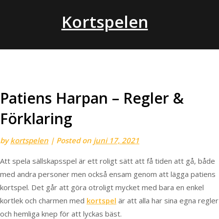
Skip
Kortspelen
to
content
Patiens Harpan – Regler &
Förklaring
by
kortspelen
|
Posted on
juni 17, 2021
Att spela sällskapsspel är ett roligt sätt att få tiden att gå, både
med andra personer men också ensam genom att lägga patiens
kortspel. Det går att göra otroligt mycket med bara en enkel
kortlek och charmen med
kortspel
är att alla har sina egna regler
och hemliga knep för att lyckas bäst.