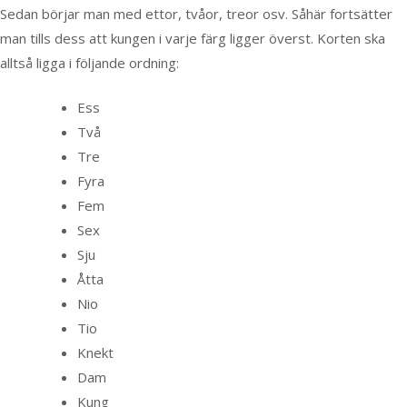
Sedan börjar man med ettor, tvåor, treor osv. Såhär fortsätter
man tills dess att kungen i varje färg ligger överst. Korten ska
alltså ligga i följande ordning:
Ess
Två
Tre
Fyra
Fem
Sex
Sju
Åtta
Nio
Tio
Knekt
Dam
Kung