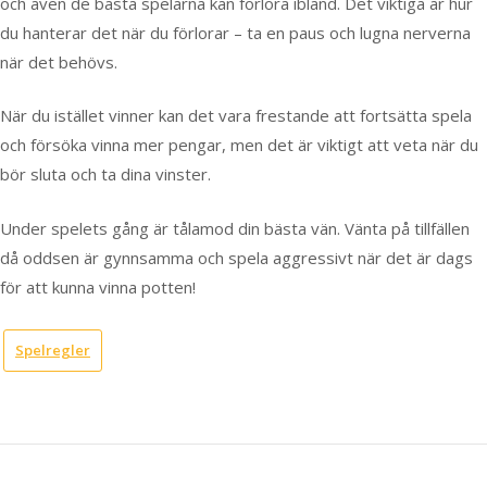
och även de bästa spelarna kan förlora ibland. Det viktiga är hur
du hanterar det när du förlorar – ta en paus och lugna nerverna
när det behövs.
När du istället vinner kan det vara frestande att fortsätta spela
och försöka vinna mer pengar, men det är viktigt att veta när du
bör sluta och ta dina vinster.
Under spelets gång är tålamod din bästa vän. Vänta på tillfällen
då oddsen är gynnsamma och spela aggressivt när det är dags
för att kunna vinna potten!
Spelregler