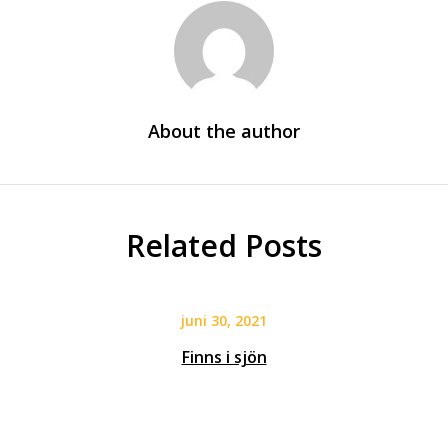
About the author
Related Posts
juni 30, 2021
Finns i sjön